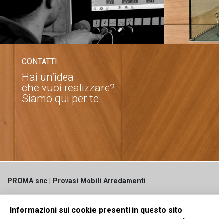
CONTATTI
Hai un’idea
che vuoi realizzare?
Siamo qui per te.
PROMA snc | Provasi Mobili Arredamenti
via Marconato, 6b | 20811 Cesano Maderno (Monza-Brianza),
Informazioni sui cookie presenti in questo sito
Italy