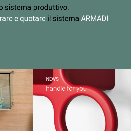
o sistema produttivo.
rare e quotare
il sistema
ARMADI
NEWS
handle for you