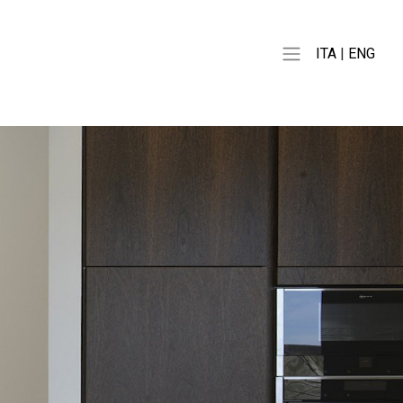
ITA
|
ENG